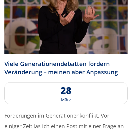
V
i
e
l
e
G
e
n
e
r
a
t
i
o
n
e
n
d
e
b
a
t
t
e
n
f
o
r
d
e
r
n
V
e
r
ä
n
d
e
r
u
n
g
–
m
e
i
n
e
n
a
b
e
r
A
n
p
a
s
s
u
n
g
2
8
M
ä
r
z
Forderungen im Generationenkonflikt. Vor
einiger Zeit las ich einen Post mit einer Frage an