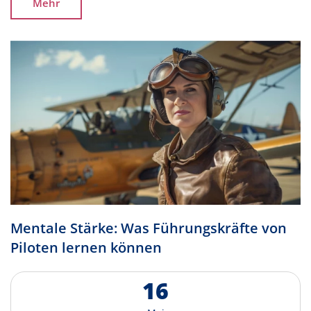
Mehr
M
e
n
t
a
l
e
S
t
ä
r
k
e
:
W
a
s
F
ü
h
r
u
n
g
s
k
r
ä
f
t
e
v
o
n
P
i
l
o
t
e
n
l
e
r
n
e
n
k
ö
n
n
e
n
1
6