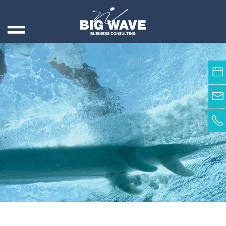
B
l
o
g
Skip to main content
S
m
a
r
t
e
T
i
p
p
s
,
w
i
e
S
i
e
d
e
n
K
o
p
f
ü
b
e
r
W
a
s
s
e
r
h
a
l
t
e
n