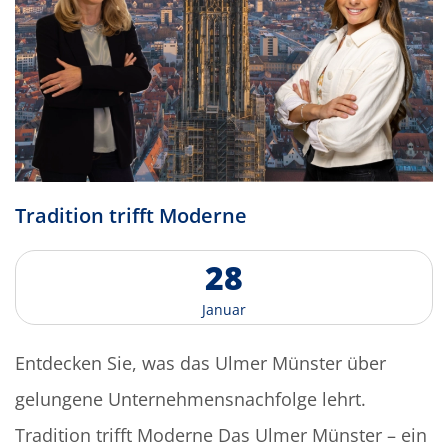
T
r
a
d
i
t
i
o
n
t
r
i
f
f
t
M
o
d
e
r
n
e
2
8
J
a
n
u
a
r
Entdecken Sie, was das Ulmer Münster über
gelungene Unternehmensnachfolge lehrt.
Tradition trifft Moderne Das Ulmer Münster – ein