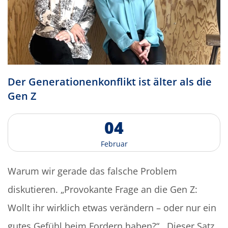
D
e
r
G
e
n
e
r
a
t
i
o
n
e
n
k
o
n
f
l
i
k
t
i
s
t
ä
l
t
e
r
a
l
s
d
i
e
G
e
n
Z
0
4
F
e
b
r
u
a
r
Warum wir gerade das falsche Problem
diskutieren. „Provokante Frage an die Gen Z:
Wollt ihr wirklich etwas verändern – oder nur ein
gutes Gefühl beim Fordern haben?“ Dieser Satz