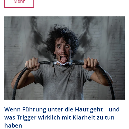
Mehr
W
e
n
n
F
ü
h
r
u
n
g
u
n
t
e
r
d
i
e
H
a
u
t
g
e
h
t
–
u
n
d
w
a
s
T
r
i
g
g
e
r
w
i
r
k
l
i
c
h
m
i
t
K
l
a
r
h
e
i
t
z
u
t
u
n
h
a
b
e
n