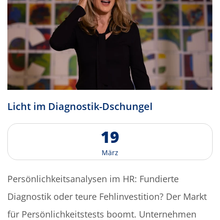
L
i
c
h
t
i
m
D
i
a
g
n
o
s
t
i
k
-
D
s
c
h
u
n
g
e
l
1
9
M
ä
r
z
Persönlichkeitsanalysen im HR: Fundierte
Diagnostik oder teure Fehlinvestition? Der Markt
für Persönlichkeitstests boomt. Unternehmen