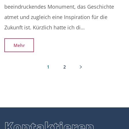
beeindruckendes Monument, das Geschichte
atmet und zugleich eine Inspiration für die
Zukunft ist. Kürzlich hatte ich di…
Mehr
1
2
K
o
n
t
a
k
t
i
e
r
e
n