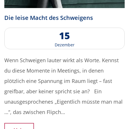
D
i
e
l
e
i
s
e
M
a
c
h
t
d
e
s
S
c
h
w
e
i
g
e
n
s
1
5
D
e
z
e
m
b
e
r
Wenn Schweigen lauter wirkt als Worte. Kennst
du diese Momente in Meetings, in denen
plötzlich eine Spannung im Raum liegt – fast
greifbar, aber keiner spricht sie an? Ein
unausgesprochenes „Eigentlich müsste man mal
…“, das zwischen Flipch…