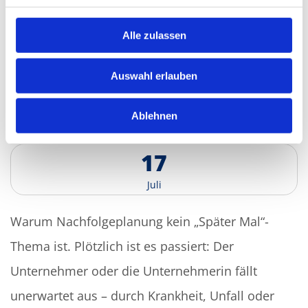
Alle zulassen
Auswahl erlauben
N
a
c
h
f
o
l
g
e
:
W
e
n
n
n
i
c
h
t
s
g
e
r
e
g
e
l
t
i
s
t
,
w
i
r
d
Ablehnen
e
s
g
e
r
e
g
e
l
t
–
a
b
e
r
v
o
n
a
n
d
e
r
e
n
!
1
7
J
u
l
i
Warum Nachfolgeplanung kein „Später Mal“-
Thema ist. Plötzlich ist es passiert: Der
Unternehmer oder die Unternehmerin fällt
unerwartet aus – durch Krankheit, Unfall oder