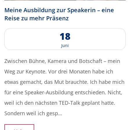
M
e
i
n
e
A
u
s
b
i
l
d
u
n
g
z
u
r
S
p
e
a
k
e
r
i
n
–
e
i
n
e
R
e
i
s
e
z
u
m
e
h
r
P
r
ä
s
e
n
z
1
8
J
u
n
i
Zwischen Bühne, Kamera und Botschaft – mein
Weg zur Keynote. Vor drei Monaten habe ich
etwas gemacht, das Mut brauchte. Ich habe mich
für eine Speaker-Ausbildung entschieden. Nicht,
weil ich den nächsten TED-Talk geplant hatte.
Sondern weil ich gesp…