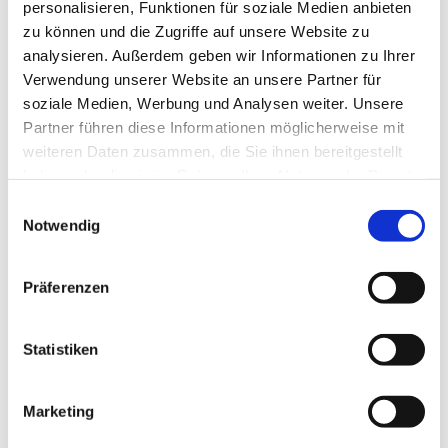
personalisieren, Funktionen für soziale Medien anbieten
das Fundament jeder Zusammenarbeit – und
zu können und die Zugriffe auf unsere Website zu
analysieren. Außerdem geben wir Informationen zu Ihrer
wird doch häufig verspielt. Oft dort, wo gute
Verwendung unserer Website an unsere Partner für
Absichten nicht die gewünschte Wirkung
soziale Medien, Werbung und Analysen weiter. Unsere
Partner führen diese Informationen möglicherweise mit
entfalten. Eine Führungskraft will unterstützen –
weiteren Daten zusammen, die Sie ihnen bereitgestellt
und das Team hört …
haben oder die sie im Rahmen Ihrer Nutzung der Dienste
gesammelt haben.
Einwilligungsauswahl
Notwendig
Mehr
Präferenzen
Statistiken
Marketing